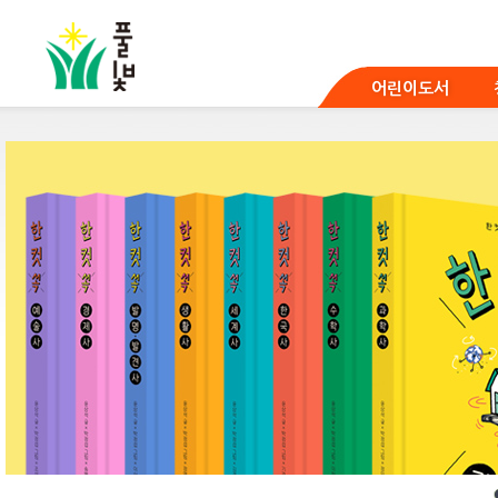
본
문
바
로
어린이도서
가
기