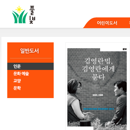
본
문
바
로
어린이도서
가
기