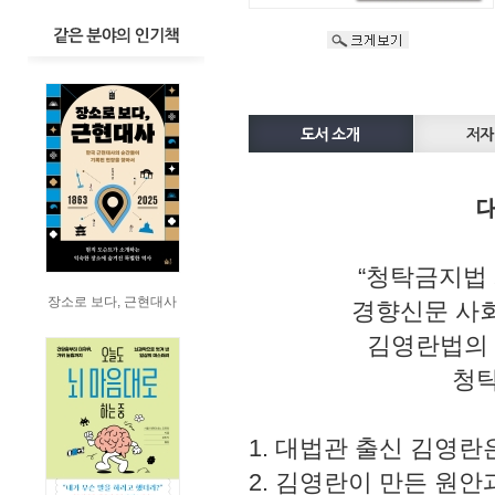
“청탁금지법 
장소로 보다, 근현대사
경향신문 사
김영란법의 
청탁
1. 대법관 출신 김영
2. 김영란이 만든 원