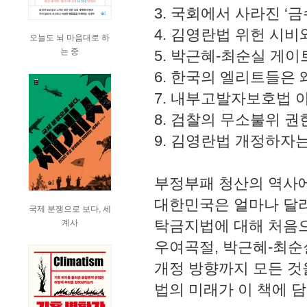
3. 국회에서 사라진 ‘
4. 김영란법 위헌 시비
오늘도 뇌 마음대로 하
는 중
5. 박근혜-최순실 게
6. 한국의 엘리트들은
7. 내부고발자보호법 
8. 검찰의 무소불위 
9. 김영란법 개정하자
부정부패 청산의 역사에
대한민국은 얼마나 달라
국제 분쟁으로 보다, 세
탁금지법에 대해 처음으
계사
우여곡절, 박근혜-최순
개정 방향까지 모든 것
법의 미래가 이 책에 담