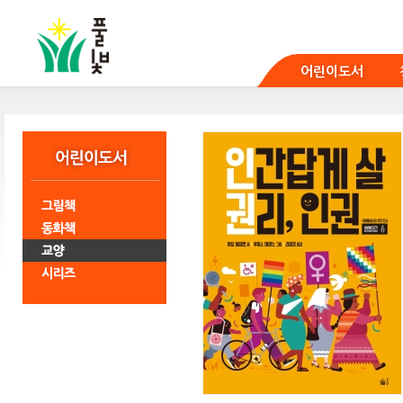
본
문
바
로
어린이도서
가
기