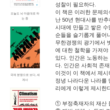
성찰이 필요하다.
이 책은 이러한 문제의
오늘도 뇌 마음대로 하
는 중
난 50년 현대사를 반추
시대에 만들고 쌓은 수
순들을 슬기롭게 풀어
무한경쟁의 광기에서 벗어
에 대한 철학을 가져야
있다. 인간은 노동하는
다. 인간은 사회적 존
이것이 이 책에서 제시
국제 분쟁으로 보다, 세
정녕 나라다운 나라를 
계사
리에게 이렇게 제시한다
① 부정축재자의 재산 