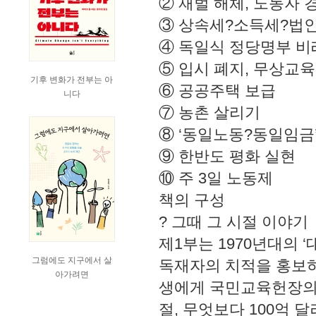
② 재벌 해체, 노동자 
③ 상속세?소득세?법인
④ 독일식 정당명부 
⑤ 입시 폐지, 무상교육
기후 변화가 전부는 아
⑥ 공공주택 보급
니다
⑦ 농촌 살리기
⑧ ‘동일노동?동일임금’
⑨ 한반도 평화 실현
⑩ 주 3일 노동제
책의 구성
? 그때 그 시절 이야기
제1부는 1970년대의 
그럼에도 지구에서 살
독재자의 치적을 홍보
아가려면
생에게 국민교육헌장의 
절, 무엇보다 100억