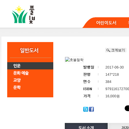
본
문
바
로
어린이도서
가
기
2017-06-30
147*218
384
97911617270
16,000원