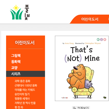
본
문
바
로
어린이도서
가
기