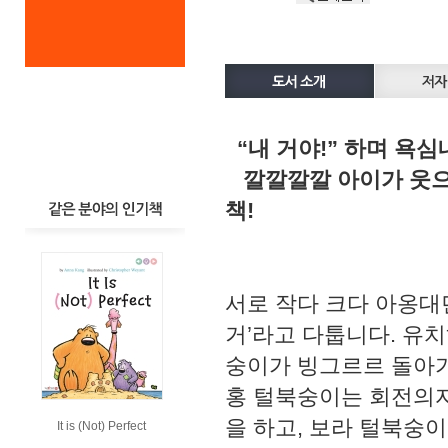
“내 거야!” 하며 욕
깔깔깔깔 아이가 웃으면
책!
서로 작다 크다 아옹대
거’라고 다툽니다. 유
숭이가 빙그르르 돌아가
홍 털북숭이는 회전의자
을 하고, 보라 털북숭
It is (Not) Perfect