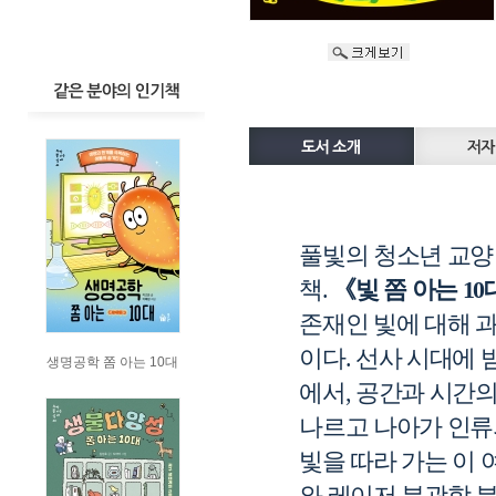
풀빛의 청소년 교양
책
.
《
빛 쫌 아는
10
존재인 빛에 대해 과
이다
.
선사 시대에 
생명공학 쫌 아는 10대
에서
,
공간과 시간의
나르고 나아가 인류
빛을 따라 가는 이
와 레이저 분광학 