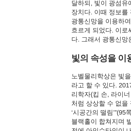
달하되
,
빛이 광섬유에
장치다
.
이때 정보를
광통신망을 이용하여
흐르게 되었다
.
이로써
다
.
그래서 광통신망
빛의 속성을 이
노벨물리학상은 빛을
라고 할 수 있다
. 201
리학자
(
킵 손
,
라이너
처럼 상상할 수 없을
‘
시공간의 떨림
’”
(95
블랙홀이 합쳐지며 
전에 아인슈타인이 