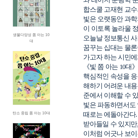
합스쿨 고재현 교수
빛은 오랫동안 과
이 이토록 놀라울 
생물다양성 쫌 아는 10
오늘날 정보통신 사
대
꿈꾸는 십대는 물론
가고자 하는 시민에
《
빛 쫌 아는
10
대
핵심적인 속성을 응
해하기 어려운 내용
준에서 이해할 수 
빛은 파동하면서도
때로는 에돌아간다
탄소 중립 쫌 아는 10대
받아들일 수 있지만
이처럼 어긋나 보이