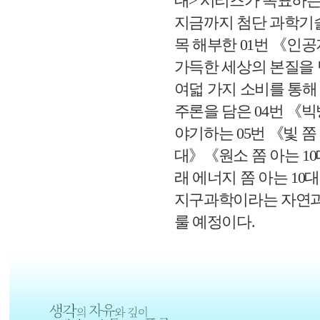
대
>
시리즈가 목표하는
지금까지 첨단 과학기
목 해부한
01
번
《
인공
가득한 세상의 본질을
여덟 가지 소비를 통
주론을 담은
04
번
《
빅
야기하는
05
번
《
빛 쫌
대
》《
원소 쫌 아는
10
래 에너지 쫌 아는
10
대
지구과학이라는 자연과
룰 예정이다
.