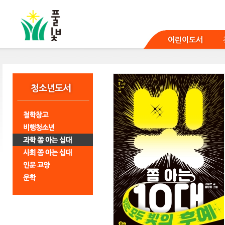
본
문
바
로
어린이도서
가
기