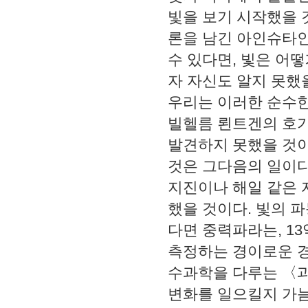
빛을 보기 시작했을
론을 남긴 아인슈타인
수 있다면
,
빛은 어떻
자 자신도 알지 못했
우리는 이러한 순수한
빌헬름 뢴트겐의 호
발견하지 못했을 것
것은 그다음의 일이
지진이나 해일 같은 
했을 것이다
.
빛의 파
다면 중력파라는
, 13
측정하는 경이로운 
수과학을 다루는
〈
변화를 일으킬지 가늠