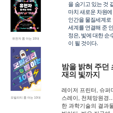
을 숨기고 있는 것 
마치 새로운 차원에
인간을 물질세계로
세계를 연결해 준 
정은
,
빛에 대한 순
유전자 쫌 아는 10대
이 될 것이다
.
밤을 밝혀 주던
재의 빛까지
레이저 프린터
,
슈퍼
스레이
,
천체망원경
모빌리티 쫌 아는 10대
한 과학기술의 결과