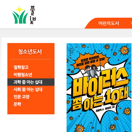
본
문
바
로
어린이도서
가
기