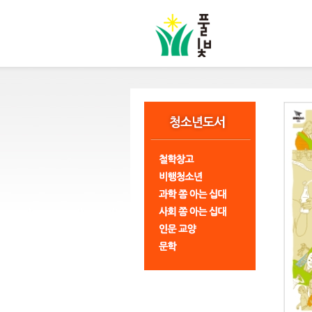
본
문
바
로
가
기