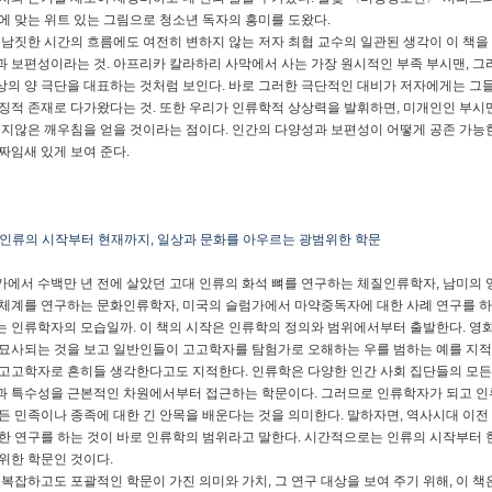
에 맞는 위트 있는 그림으로 청소년 독자의 흥미를 도왔다.
 남짓한 시간의 흐름에도 여전히 변하지 않는 저자 최협 교수의 일관된 생각이 이 책을
 보편성이라는 것. 아프리카 칼라하리 사막에서 사는 가장 원시적인 부족 부시맨, 그
의 양 극단을 대표하는 것처럼 보인다. 바로 그러한 극단적인 대비가 저자에게는 그
징적 존재로 다가왔다는 것. 또한 우리가 인류학적 상상력을 발휘하면, 미개인인 부
못지않은 깨우침을 얻을 것이라는 점이다. 인간의 다양성과 보편성이 어떻게 공존 가능
짜임새 있게 보여 준다.
인류의 시작부터 현재까지, 일상과 문화를 아우르는 광범위한 학문
에서 수백만 년 전에 살았던 고대 인류의 화석 뼈를 연구하는 체질인류학자, 남미의 
체계를 연구하는 문화인류학자, 미국의 슬럼가에서 마약중독자에 대한 사례 연구를 하
 인류학자의 모습일까. 이 책의 시작은 인류학의 정의와 범위에서부터 출발한다. 영
묘사되는 것을 보고 일반인들이 고고학자를 탐험가로 오해하는 우를 범하는 예를 지적
고고학자로 흔히들 생각한다고도 지적한다. 인류학은 다양한 인간 사회 집단들의 모든
 특수성을 근본적인 차원에서부터 접근하는 학문이다. 그러므로 인류학자가 되고 인
든 민족이나 종족에 대한 긴 안목을 배운다는 것을 의미한다. 말하자면, 역사시대 이전
한 연구를 하는 것이 바로 인류학의 범위라고 말한다. 시간적으로는 인류의 시작부터 현
위한 학문인 것이다.
 복잡하고도 포괄적인 학문이 가진 의미와 가치, 그 연구 대상을 보여 주기 위해, 이 