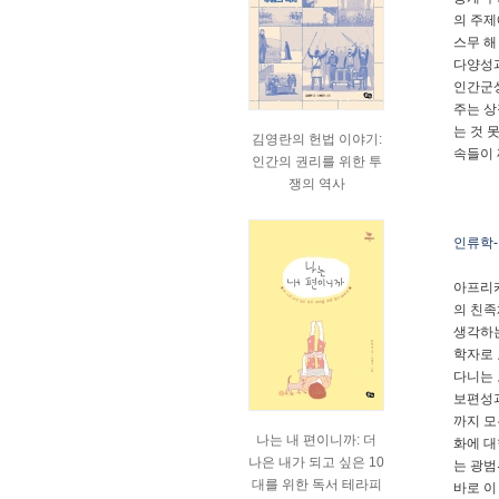
의 주제
스무 해
다양성과
인간군상
주는 상
는 것 
김영란의 헌법 이야기:
속들이 
인간의 권리를 위한 투
쟁의 역사
인류학-
아프리카
의 친족
생각하는
학자로 
다니는 
보편성과
까지 모
나는 내 편이니까: 더
화에 대
나은 내가 되고 싶은 10
는 광범
대를 위한 독서 테라피
바로 이