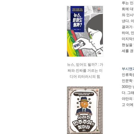
루는 인
회에 대
와 인사
낸다. 
결과가 
하며, 
마지막으
현실을 
세를 권
뉴스, 믿어도 될까? : 가
부시맨과
짜와 진짜를 거르는 미
인류학은
디어 리터러시의 힘
인문학 
300만
다. 그
야만의 
고 이에