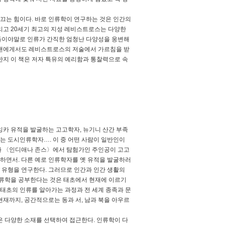
 끄는 힘이다. 바로 인류학이 연구하는 것은 인간의
리고 20세기 최고의 지성 레비스트로스는 다양한
들이야말로 인류가 간직한 엄청난 다양성을 웅변해
시맨에게서도 레비스트로스의 저술에서 가르침을 받
한지 이 책은 저자 특유의 예리함과 통찰력으로 속
잉카 유적을 발굴하는 고고학자, 뉴기니 산간 부족
는 도시인류학자…. 이 중 어떤 사람이 일반인이
화 〈인디애나 존스〉에서 탐험가인 주인공이 고고
하면서. 다른 예로 인류학자를 옛 유적을 발굴하러
 유형을 연구한다. 그러므로 인간과 인간 생활의
류학을 공부한다는 것은 태초에서 현재에 이르기
 태초의 인류를 알아가는 과정과 전 세계 종족과 문
재까지, 공간적으로는 동과 서, 남과 북을 아우르
책은 다양한 소재를 선택하여 접근한다. 인류학이 다