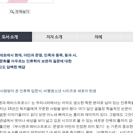
태초에서 현재, 야만과 문명, 민족과 종족, 동과 서,
문화를 아우르는 인류학의 보편적 질문에 대한
고도 담백한 해답
 사랑받아 온 인류학 입문서, 비행청소년 시리즈로 새로이 탄생
과 레비스트로스》는 우리나라에서는 아직도 생소한 학문 분야로 남아 있는 인류학을
지난 18년간 독자들에게 꾸준한 사랑을 받아 왔다. 여기 담긴 글들은 학술적인 논문이
범한 이야기들이다. 읽다 보면 어느새 빠져드는 흥미와 재미까지 있다. 그럼에도 그것
관념에서 벗어나 세상을 보다 넓고 깊은 시각으로 볼 수 있는 새로운 안목의 틀까지 갖
출간된 《부시맨과 레비스트로스: 문명과 야만의 진정한 의미 찾기》는 기존의 중요한
치와 논거를 새로이 재정비하고 네 편의 글을 추가했다. 풀빛 〈비행청소년〉 시리즈의