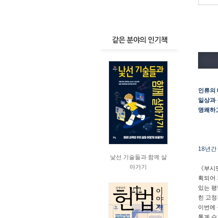
인류의 
일상과 
명쾌하
18년간
낯선 기술들과 함께 살
아가기
《부시맨
획되어 
있는 평
힌 고정
이번에 
통계 수