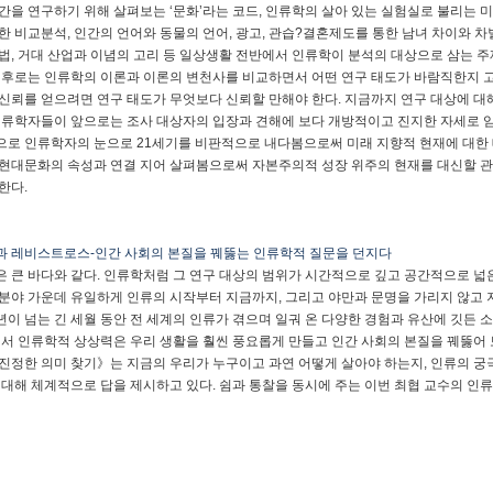
간을 연구하기 위해 살펴보는 ‘문화’라는 코드, 인류학의 살아 있는 실험실로 불리는 
한 비교분석, 인간의 언어와 동물의 언어, 광고, 관습?결혼제도를 통한 남녀 차이와 차
법, 거대 산업과 이념의 고리 등 일상생활 전반에서 인류학이 분석의 대상으로 삼는 
이후로는 인류학의 이론과 이론의 변천사를 비교하면서 어떤 연구 태도가 바람직한지 고
신뢰를 얻으려면 연구 태도가 무엇보다 신뢰할 만해야 한다. 지금까지 연구 대상에 
인류학자들이 앞으로는 조사 대상자의 입장과 견해에 보다 개방적이고 진지한 자세로 임
로 인류학자의 눈으로 21세기를 비판적으로 내다봄으로써 미래 지향적 현재에 대한 
현대문화의 속성과 연결 지어 살펴봄으로써 자본주의적 성장 위주의 현재를 대신할 관
한다.
 레비스트로스-인간 사회의 본질을 꿰뚫는 인류학적 질문을 던지다
 큰 바다와 같다. 인류학처럼 그 연구 대상의 범위가 시간적으로 깊고 공간적으로 넓
분야 가운데 유일하게 인류의 시작부터 지금까지, 그리고 야만과 문명을 가리지 않고 
 년이 넘는 긴 세월 동안 전 세계의 인류가 겪으며 일궈 온 다양한 경험과 유산에 깃든 
래서 인류학적 상상력은 우리 생활을 훨씬 풍요롭게 만들고 인간 사회의 본질을 꿰뚫어 
진정한 의미 찾기》는 지금의 우리가 누구이고 과연 어떻게 살아야 하는지, 인류의 궁
 대해 체계적으로 답을 제시하고 있다. 쉼과 통찰을 동시에 주는 이번 최협 교수의 인