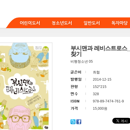
어린이도서
청소년도서
일반도서
독자마당
부시맨과 레비스트로스_
찾기
비행청소년 05
최협
2014-12-15
152*215
328
978-89-7474-761-9
15,000원