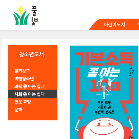
본
문
바
로
어린이도서
가
기