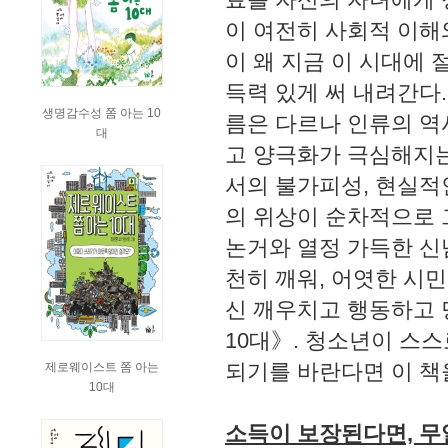
이 여전히 사회적 이해
이 왜 지금 이 시대에
득력 있게 써 내려간다
생명감수성 쫌 아는 10
름은 다르나 인류의 역
대
고 양극화가 극심해지
서의 불가피성, 현실적
의 위상이 순차적으로 
논거와 열정 가득한 신
천히 깨워, 어엿한 시
신 깨우치고 행동하고 
10대》. 청소년이 스
되기를 바란다면 이 책
제로웨이스트 쫌 아는
10대
소득이 보장된다면, 무