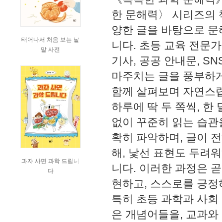
한 문해력〉 시리즈의 
양한 글을 바탕으로 문
태어나서 처음 보는 낱
니다. 초등 교육 전문
말 사전
기사, 공공 안내문, S
마주치는 글을 풍부하게
함께 살펴보며 자연스럽
하루에 딱 두 쪽씩, 
없이 꾸준히 읽는 습관을
확히 파악하며, 글이 
해, 낯선 표현도 두려
과자 사면 과학 드립니
니다. 이러한 과정은 곧
다
현하고, 스스로를 긍정
특히 초등 과학과 사회
은 개념어들을, 교과와