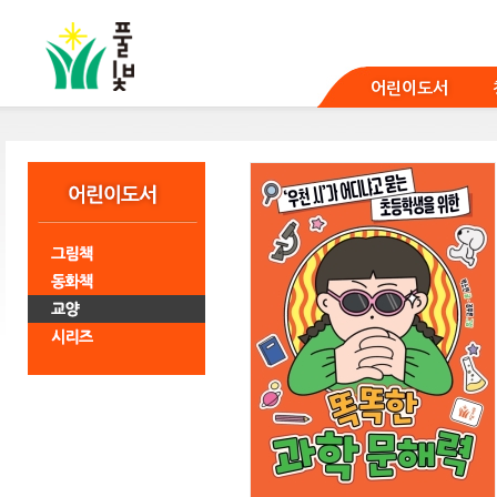
본
문
바
로
어린이도서
가
기