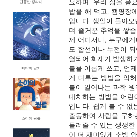
요하며, 우리 삶을 풍
단풍반 정라니
밥을 해 먹고, 캠핑장
입니다. 생일이 돌아오
며 즐거운 추억을 쌓습
제 어디서나, 누구에게
도 합선이나 누전이 되
열되어 화재가 발생하기
불을 이롭게 쓰고, 언
삐딱이 날치
게 다루는 방법을 익혀
불이 일어나는 과학 원
대처하는 방법을 어린
입니다. 쉽게 볼 수 
출동하여 사람을 구하는
소이의 뜀틀
들려줄 수 있는 생생한
이 더 재미있게 소방 안