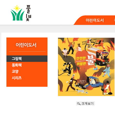
본
문
바
로
어린이도서
가
기