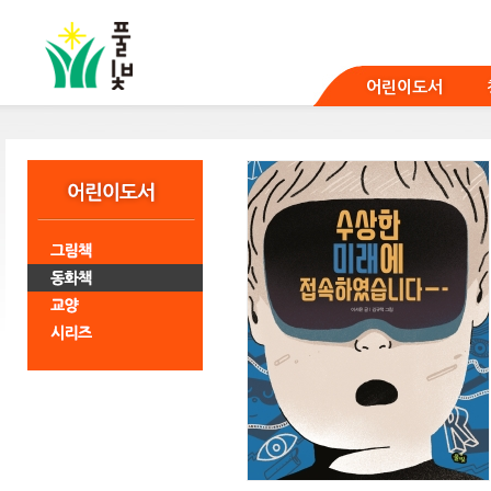
본
문
바
로
어린이도서
가
기