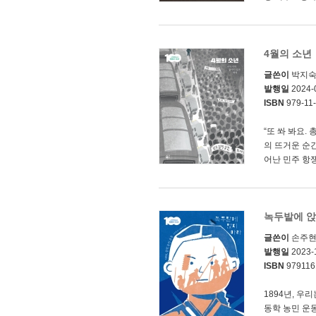
4월의 소년
글쓴이
박지
발행일
2024-
ISBN
979-11-
“또 쏴 봐요.
의 뜨거운 순
어난 민주 항쟁이
녹두밭에 앉
글쓴이
손주
발행일
2023-
ISBN
979116
1894년, 
동학 농민 운동