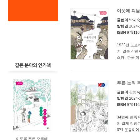
이웃에 괴물
글쓴이
박지
발행일
2024-
ISBN
979116
1923년 도
기 일본 식민
스카’, 한국 
푸른 눈의 
글쓴이
김영
발행일
2024-
ISBN
979116
34번째 민족
의 일제 강점
3?1 운동이에요.
이토록 푸른 오월에