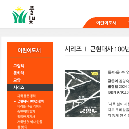
본
문
바
로
어린이도서
가
기
돌아올 수 
글쓴이
김영
발행일
2024-
ISBN
979116
“지옥 섬이라
지로 우리말을
지 않게 된 이