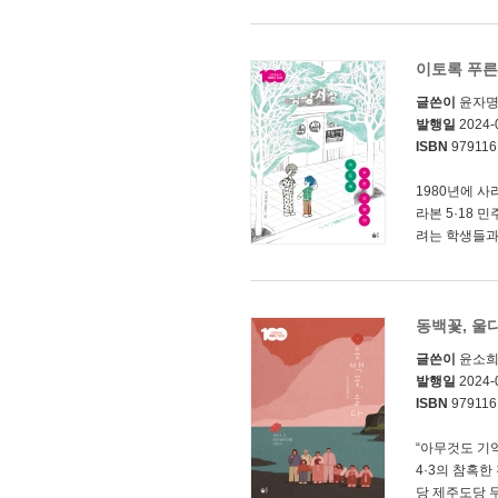
이토록 푸른
글쓴이
윤자
발행일
2024-
ISBN
979116
1980년에 
라본 5·18 
려는 학생들과
동백꽃, 울
글쓴이
윤소
발행일
2024-
ISBN
979116
“아무것도 기
4·3의 참혹한
당 제주도당 무