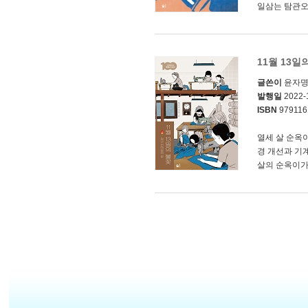
일삼는 탐관오
11월 13일
글쓴이
윤자
발행일
2022-
ISBN
979116
열세 살 순옥이
경 개선과 기
살의 순옥이가 