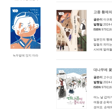
고종 황제의
글쓴이
이규
발행일
2024-
ISBN
979116
일본인의 행패를
말들의 의미는
시비에 말려들
녹두밭에 앉지 마라
대나무에 꽃
글쓴이
고수
발행일
2024-
ISBN
979116
어느 날 갑자
여동생 순옥이
셨어요. 순재와