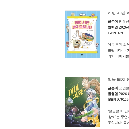
라면 사면 
글쓴이
정윤
발행일
2026-
ISBN
979119
아동 분야 화
드립니다! 〈
과학 이야기를 
악몽 퇴치 
글쓴이
정연
발행일
2026-
ISBN
979119
“필요할 때 
‘상이’는 무
못합니다. 몸이