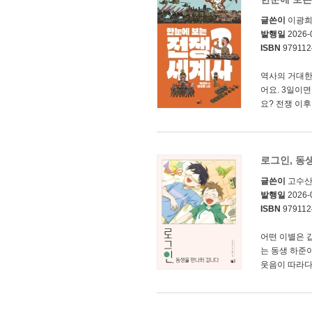
글쓴이
이광
발행일
2026-
ISBN
979112
역사의 거대한
어요. 3일이
요? 전쟁 이후
로그인, 동
글쓴이
고수
발행일
2026-
ISBN
979112
어떤 이별은 
는 동생 하준
웃음이 따라다