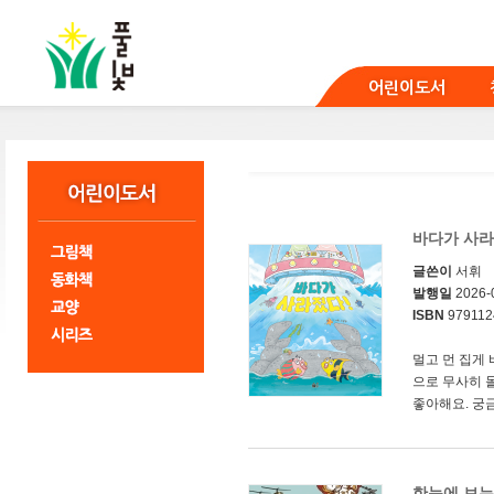
본
문
바
로
어린이도서
가
기
바다가 사라
글쓴이
서휘
발행일
2026-
ISBN
979112
멀고 먼 집게 
으로 무사히 
좋아해요. 궁금
한눈에 보는 