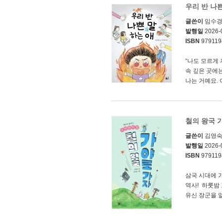
우리 반 나쁜
글쓴이
임수
발행일
2026-
ISBN
979119
“나도 모르게
속 깊은 곳에는
나는 거예요. 
철의 왕국 
글쓴이
김영
발행일
2026-
ISBN
979119
삼국 시대에 가
역사! 하룻밤
유신 장군을 알