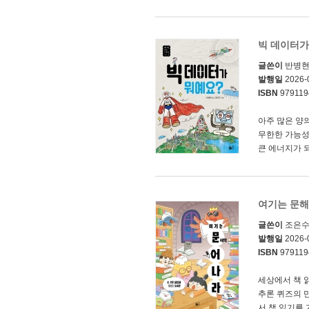
빅 데이터가
글쓴이
반병
발행일
2026-
ISBN
979119
아주 많은 양의
무한한 가능성
큰 에너지가 되
여기는 문해
글쓴이
조은
발행일
2026-
ISBN
979119
세상에서 책 
추론 퀴즈의 
서 책 읽기를 